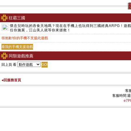
狂霸三國
懷念兒時玩的吞食天地嗎？現在在手機上也玩得到三國經典ARPG！遊
任你施展，江山美人就等你來拯救！
很抱歉!你的手機不支援此遊戲
同類遊戲推薦
回上頁
看
回服務首頁
客服
客服時間:週一
e7