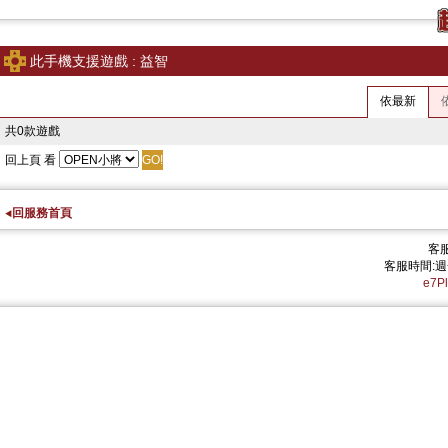
此手機支援遊戲 : 益智
依最新
共0款遊戲
回上頁
看
回服務首頁
客服
客服時間:週一
e7