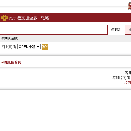
此手機支援遊戲 : 戰略
依最新
共0款遊戲
回上頁
看
回服務首頁
客服
客服時間:週一
e7